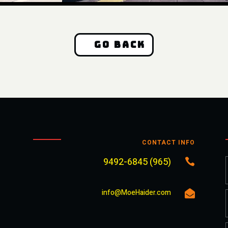
Go Back
CONTACT INFO
(965) 9492-6845

info@MoeHaider.com
